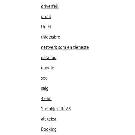
driverfeil
profil
UniFI
trådløsbro
nettverk som en tjeneste
data tap
google
seo
salg
4k-bil
Steinkjer lift AS
alt tekst
Booking