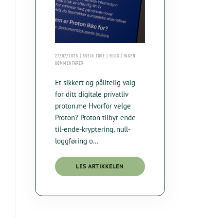
27/07/2025 | SVEIN TORE | BLOG | INGEN
TIL
KOMMENTARER
PROTON
–
Et sikkert og pålitelig valg
EUROPEISK
PERSONVERN
for ditt digitale privatliv
I
proton.me Hvorfor velge
FOKUS
Proton? Proton tilbyr ende-
til-ende-kryptering, null-
loggføring o…
LES ARTIKKELEN