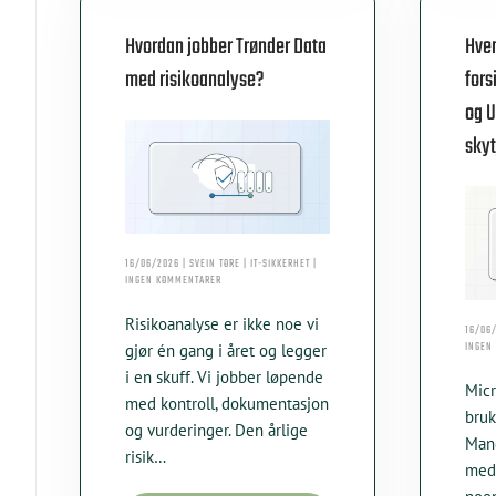
Hvordan jobber Trønder Data
Hvem
med risikoanalyse?
fors
og 
skyt
16/06/2026 | SVEIN TORE | IT-SIKKERHET |
TIL
INGEN KOMMENTARER
HVORDAN
JOBBER
Risikoanalyse er ikke noe vi
TRØNDER
16/06/
DATA
INGEN
gjør én gang i året og legger
MED
i en skuff. Vi jobber løpende
RISIKOANALYSE?
Micr
med kontroll, dokumentasjon
bruk
og vurderinger. Den årlige
Mang
risik…
med 