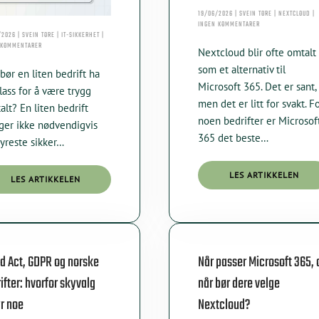
19/06/2026 | SVEIN TORE | NEXTCLOUD |
TIL
INGEN KOMMENTARER
NORSKDRIFTET
2026 | SVEIN TORE | IT-SIKKERHET |
TIL
NEXTCLOUD:
 KOMMENTARER
Nextcloud blir ofte omtalt
HVA
MER
BØR
ENN
som et alternativ til
bør en liten bedrift ha
EN
ET
Microsoft 365. Det er sant,
LITEN
MICROSOFT-
lass for å være trygg
BEDRIFT
ALTERNATIV
men det er litt for svakt. F
talt? En liten bedrift
HA
PÅ
noen bedrifter er Microsof
ger ikke nødvendigvis
PLASS
365 det beste…
yreste sikker…
FOR
Å
VÆRE
TRYGG
LES ARTIKKELEN
LES ARTIKKELEN
DIGITALT?
d Act, GDPR og norske
Når passer Microsoft 365, 
ifter: hvorfor skyvalg
når bør dere velge
r noe
Nextcloud?