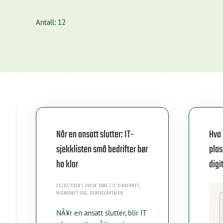
Antall: 12
Når en ansatt slutter: IT-
Hva 
sjekklisten små bedrifter bør
plas
ha klar
digi
22/07/2026 | SVEIN TORE | IT-SIKKERHET,
MICROSOFT 365, SERVICEAVTALER
NÃ¥r en ansatt slutter, blir IT