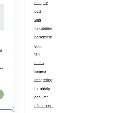
redigere
post
smb
fleksibilitet
personvern
gdpr
ud
talk
teams
et
kamera
integrering
fjernhjelp
populær
trådløs nett