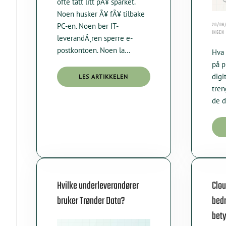
ofte tatt litt pÃ¥ sparket.
Noen husker Ã¥ fÃ¥ tilbake
20/06/
PC-en. Noen ber IT-
INGEN
leverandÃ¸ren sperre e-
postkontoen. Noen la…
Hva 
på p
digi
LES ARTIKKELEN
tren
de d
Hvilke underleverandører
Clou
bruker Trønder Data?
bedr
bety