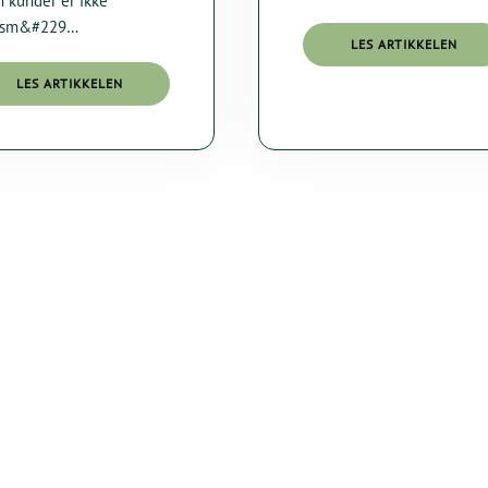
 kunder er ikke
USA-
rsm&#229…
BASERTE
LES ARTIKKELEN
SKYTJENESTER?
LES ARTIKKELEN