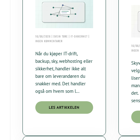
16/06/2026 | SVEIN TORE | IT-SIKKERHET |
TIL
INGEN KOMMENTARER
HVILKE
16/06/
UNDERLEVERANDØRER
INGEN
Når du kjøper IT-drift,
BRUKER
TRØNDER
backup, sky, webhosting eller
Skyv
DATA?
sikkerhet, handler ikke alt
velg
bare om leverandøren du
lise
snakker med. Det handler
mang
også om hvem som l…
det.
sens
LES ARTIKKELEN