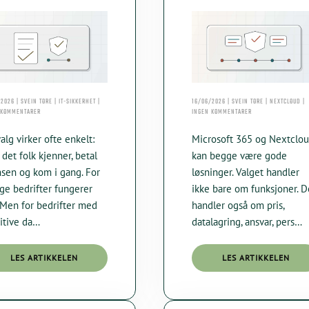
2026 | SVEIN TORE | IT-SIKKERHET |
16/06/2026 | SVEIN TORE | NEXTCLOUD |
TIL
TIL
 KOMMENTARER
INGEN KOMMENTARER
CLOUD
NÅR
ACT,
PASSER
alg virker ofte enkelt:
Microsoft 365 og Nextclo
GDPR
MICROSOFT
OG
365,
 det folk kjenner, betal
kan begge være gode
NORSKE
OG
nsen og kom i gang. For
løsninger. Valget handler
BEDRIFTER:
NÅR
HVORFOR
BØR
e bedrifter fungerer
ikke bare om funksjoner. D
SKYVALG
DERE
 Men for bedrifter med
BETYR
handler også om pris,
VELGE
NOE
NEXTCLOUD?
itive da…
datalagring, ansvar, pers…
LES ARTIKKELEN
LES ARTIKKELEN