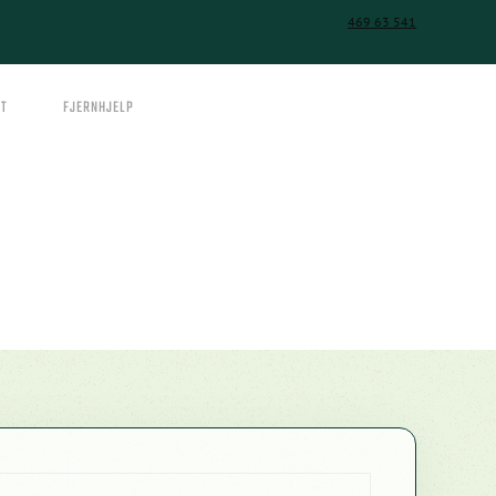
469 63 541
T
FJERNHJELP