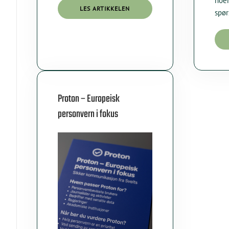
noen
LES ARTIKKELEN
spø
Proton – Europeisk
personvern i fokus