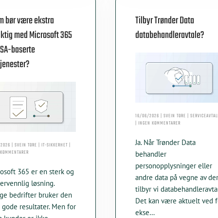
 bør være ekstra
Tilbyr Trønder Data
iktig med Microsoft 365
databehandleravtale?
USA-baserte
jenester?
16/06/2026 | SVEIN TORE | SERVICEAVTA
TIL
| INGEN KOMMENTARER
TILBYR
TRØNDER
Ja. Når Trønder Data
DATA
2026 | SVEIN TORE | IT-SIKKERHET |
TIL
DATABEHANDLERAV
 KOMMENTARER
behandler
HVEM
personopplysninger eller
BØR
osoft 365 er en sterk og
VÆRE
andre data på vegne av der
EKSTRA
ervennlig løsning.
FORSIKTIG
tilbyr vi databehandleravta
e bedrifter bruker den
MED
Det kan være aktuelt ved f
MICROSOFT
gode resultater. Men for
365
ekse…
OG