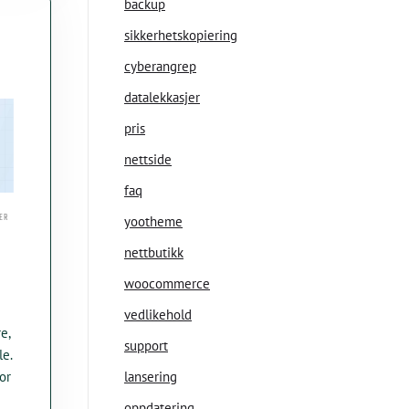
backup
sikkerhetskopiering
cyberangrep
datalekkasjer
pris
nettside
faq
LER
yootheme
nettbutikk
woocommerce
TALE?
vedlikehold
e,
support
le.
lansering
or
oppdatering