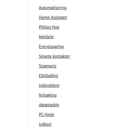
Automatisering
Home Assistant
Philips Hue
Nettleie
Energisparing
Smarte kontakter
Strømpris
Elbillading
lydproblem
feilsøking
datamaskin
PC-hjelp
lydkort