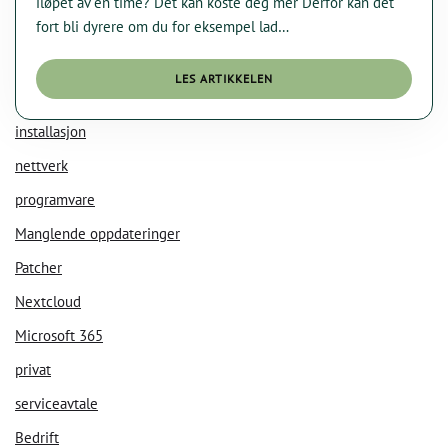
iløpet av en time? Det kan koste deg mer Derfor kan det
fort bli dyrere om du for eksempel lad…
LES ARTIKKELEN
installasjon
nettverk
programvare
KI Chat
Data Nora
Manglende oppdateringer
Patcher
Nextcloud
Microsoft 365
privat
serviceavtale
Bedrift