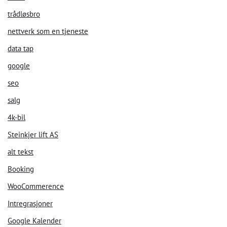
trådløsbro
nettverk som en tjeneste
data tap
Velkommen til vår chat!
google
La oss starte. Oppgi din epost for å starte å chatte med oss.
seo
salg
Email Address
4k-bil
Steinkjer lift AS
Start Chat
alt tekst
Booking
WooCommerence
Intregrasjoner
Google Kalender