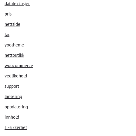
datalekkasjer
pris
nettside
faq
yootheme
nettbutikk
woocommerce
vedlikehold
support
lansering
oppdatering
innhold
IT-sikkerhet