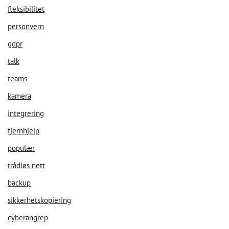
fleksibilitet
personvern
gdpr
talk
teams
kamera
integrering
fjernhjelp
populær
trådløs nett
backup
sikkerhetskopiering
cyberangrep