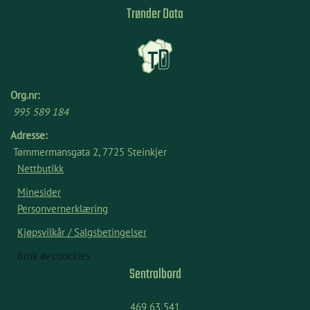
Trønder Data
Org.nr:
995 589 184
Adresse:
Tømmermansgata 2, 7725 Steinkjer
Nettbutikk
Minesider
Personvernerklæring
Kjøpsvilkår / Salgsbetingelser
Bruk av coockies
Sentralbord
469 63 541