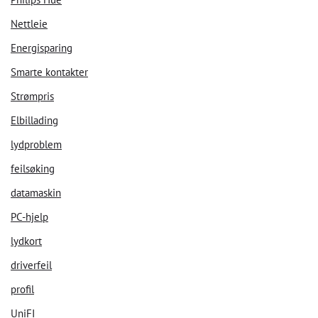
Nettleie
Energisparing
Smarte kontakter
Strømpris
Elbillading
lydproblem
feilsøking
datamaskin
PC-hjelp
lydkort
driverfeil
profil
UniFI