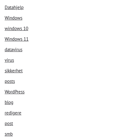
Datahjelp
Windows
windows 10
Windows 11
datavirus
virus
sikkerhet
posts
WordPress
blog
redigere
post
smb