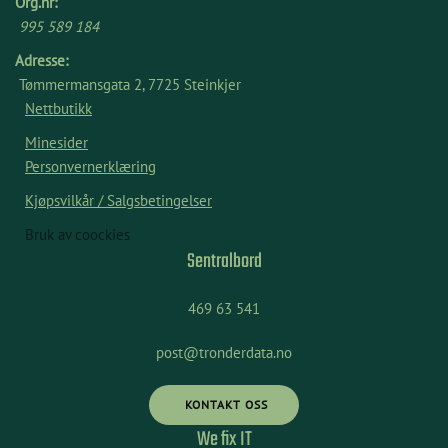
Org.nr:
995 589 184
Adresse:
Tømmermansgata 2, 7725 Steinkjer
Nettbutikk
Minesider
Personvernerklæring
Kjøpsvilkår / Salgsbetingelser
Bruk av coockies
Sentralbord
469 63 541
post@tronderdata.no
KONTAKT OSS
We fix IT