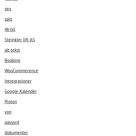
seo
Start Chat
salg
4k-bil
Steinkjer lift AS
alt tekst
Booking
WooCommerence
Intregrasjoner
Google Kalender
Proton
vpn
passord
dokumenter