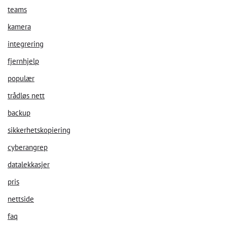
teams
kamera
integrering
fjernhjelp
populær
trådløs nett
backup
sikkerhetskopiering
cyberangrep
datalekkasjer
pris
nettside
faq