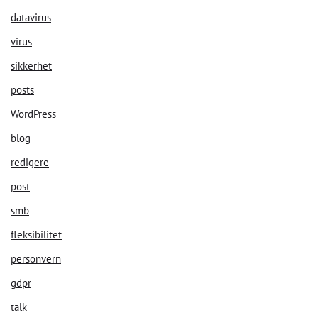
datavirus
virus
sikkerhet
posts
WordPress
blog
redigere
post
smb
fleksibilitet
personvern
gdpr
talk