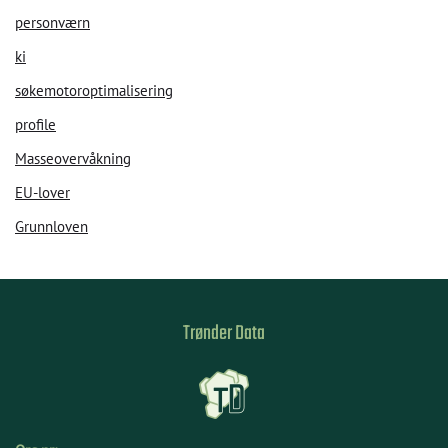
personværn
ki
søkemotoroptimalisering
profile
Masseovervåkning
EU-lover
Grunnloven
Trønder Data