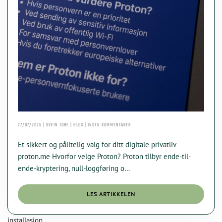
TIL
27/07/2025 | SVEIN TORE | BLOG | INGEN KOMMENTARER
PROTON
KI Chat
Data Nora
–
Et sikkert og pålitelig valg for ditt digitale privatliv
EUROPEISK
PERSONVERN
proton.me Hvorfor velge Proton? Proton tilbyr ende-til-
I
ende-kryptering, null-loggføring o…
FOKUS
LES ARTIKKELEN
installasjon