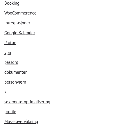
Booking
WooCommerence
Intregrasjoner
Google Kalender
Proton
vpn
passord
dokumenter
personværn
ki
søkemotoroptimalisering
profile
Masseovervåkning