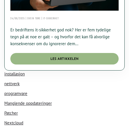
24/06/2025 | SVEIN TORE | IT-SIKKERHET
Er bedriftens it-sikkerhet god nok? Her er fem tydelige
tegn på at noe er galt – og hvorfor det kan få alvorlige
konsekvenser om du ignorerer dem…
LES ARTIKKELEN
KI Chat
Data Nora
installasjon
nettverk
programvare
Manglende oppdateringer
Patcher
Nextcloud