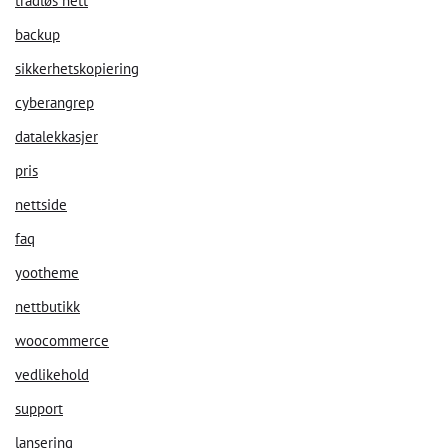
trådløs nett
backup
sikkerhetskopiering
cyberangrep
datalekkasjer
pris
nettside
faq
yootheme
nettbutikk
woocommerce
vedlikehold
support
lansering