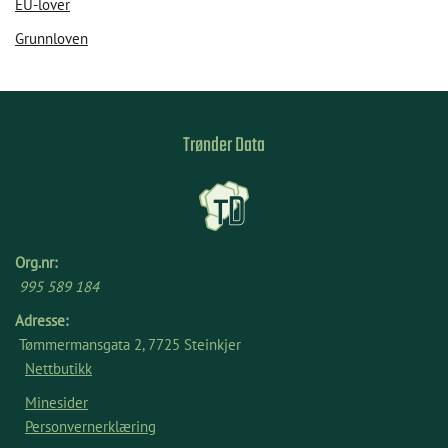
EU-lover
Grunnloven
Trønder Data
Org.nr:
995 589 184
Adresse:
Tømmermansgata 2, 7725 Steinkjer
Nettbutikk
Minesider
Personvernerklæring