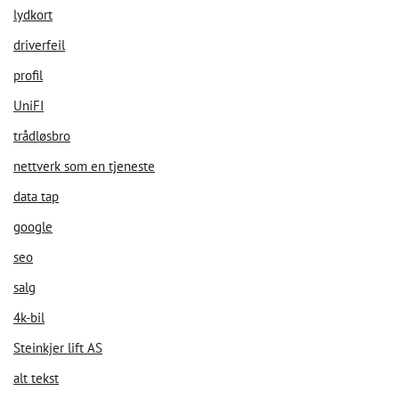
lydkort
driverfeil
profil
UniFI
trådløsbro
Velkommen til vår chat!
nettverk som en tjeneste
data tap
La oss starte. Oppgi din epost for å starte å chatte med oss.
google
seo
Email Address
salg
4k-bil
Start Chat
Steinkjer lift AS
alt tekst