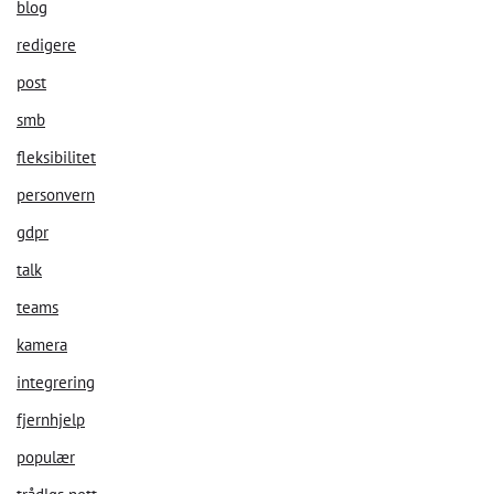
blog
redigere
post
smb
fleksibilitet
personvern
gdpr
talk
teams
kamera
integrering
fjernhjelp
populær