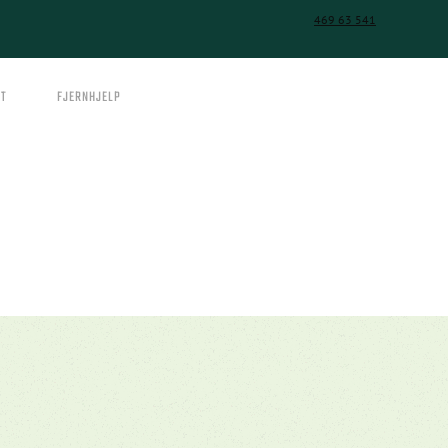
469 63 541
T
FJERNHJELP