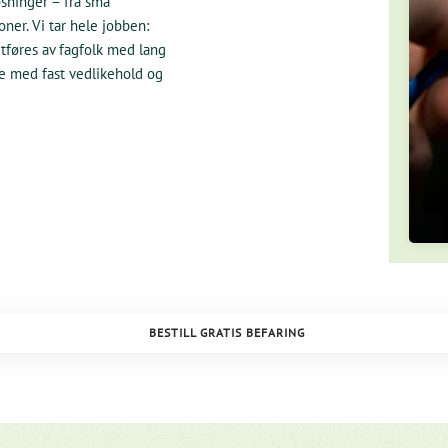
sninger – fra små
oner. Vi tar hele jobben:
 utføres av fagfolk med lang
le med fast vedlikehold og
BESTILL GRATIS BEFARING