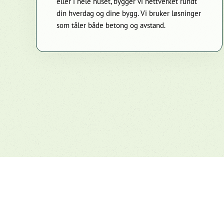
eller i hele huset, bygger vi nettverket rundt
din hverdag og dine bygg. Vi bruker løsninger
som tåler både betong og avstand.