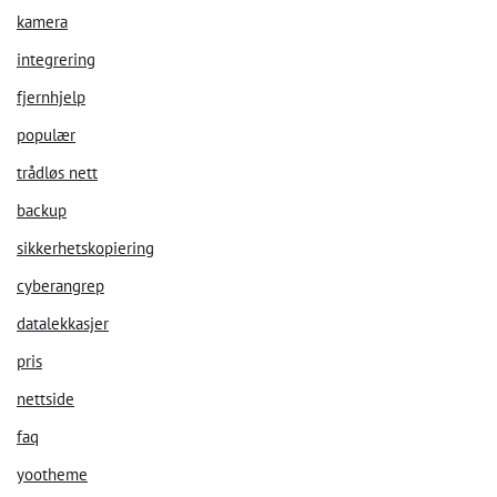
kamera
integrering
fjernhjelp
populær
trådløs nett
backup
sikkerhetskopiering
cyberangrep
datalekkasjer
pris
nettside
faq
yootheme