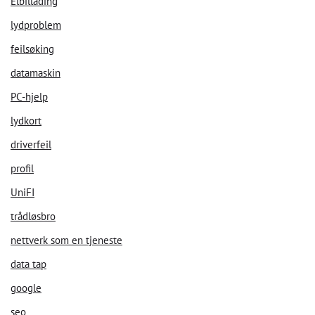
Elbillading
lydproblem
feilsøking
datamaskin
PC-hjelp
lydkort
driverfeil
profil
UniFI
Velkommen til vår chat!
trådløsbro
nettverk som en tjeneste
La oss starte. Oppgi din epost for å starte å chatte med oss.
data tap
google
Email Address
seo