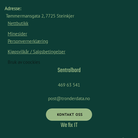
Adresse:
Tømmermansgata 2, 7725 Steinkjer
Nettbutikk
Minesider
Personvernerklæring
Kjøpsvilkår / Salgsbetingelser
Bruk av coockies
Sentralbord
469 63 541
post@tronderdata.no
KONTAKT OSS
We fix IT