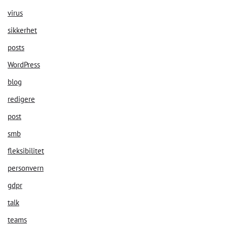
virus
sikkerhet
posts
WordPress
blog
redigere
post
smb
fleksibilitet
personvern
gdpr
talk
teams