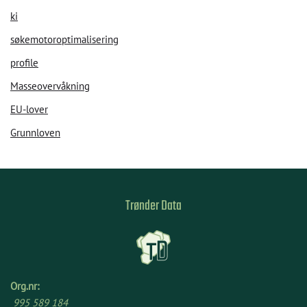
ki
søkemotoroptimalisering
profile
Masseovervåkning
EU-lover
Grunnloven
Trønder Data
Org.nr:
995 589 184