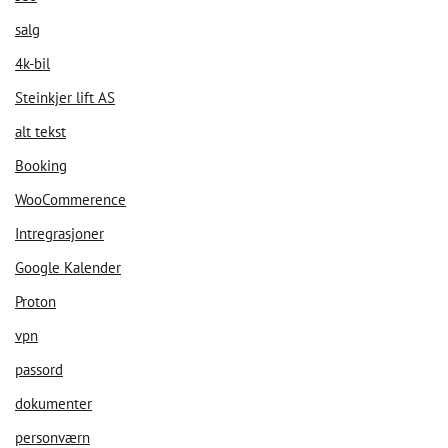
salg
Start Chat
4k-bil
Steinkjer lift AS
alt tekst
Booking
WooCommerence
Intregrasjoner
Google Kalender
Proton
vpn
passord
dokumenter
personværn