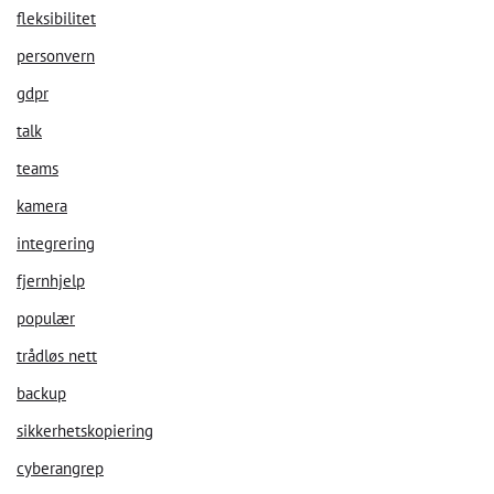
fleksibilitet
personvern
gdpr
talk
teams
kamera
integrering
fjernhjelp
populær
trådløs nett
backup
sikkerhetskopiering
cyberangrep