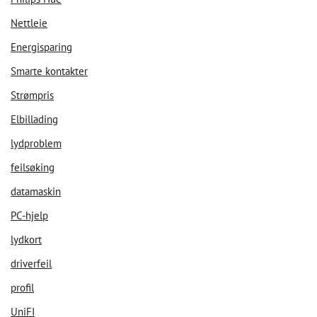
Nettleie
Energisparing
Smarte kontakter
Strømpris
Elbillading
lydproblem
feilsøking
datamaskin
PC-hjelp
lydkort
driverfeil
profil
UniFI