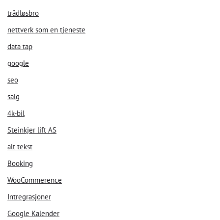
trådløsbro
nettverk som en tjeneste
data tap
Velkommen til vår chat!
google
La oss starte. Oppgi din epost for å starte å chatte med oss.
seo
salg
Email Address
4k-bil
Steinkjer lift AS
Start Chat
alt tekst
Booking
WooCommerence
Intregrasjoner
Google Kalender