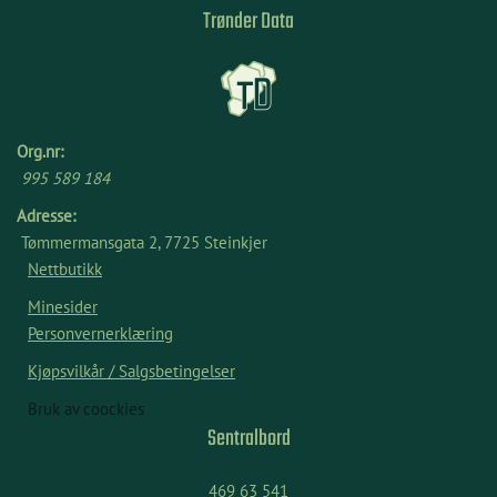
Trønder Data
Org.nr:
995 589 184
Adresse:
Tømmermansgata 2, 7725 Steinkjer
Nettbutikk
Minesider
Personvernerklæring
Kjøpsvilkår / Salgsbetingelser
Bruk av coockies
Sentralbord
469 63 541