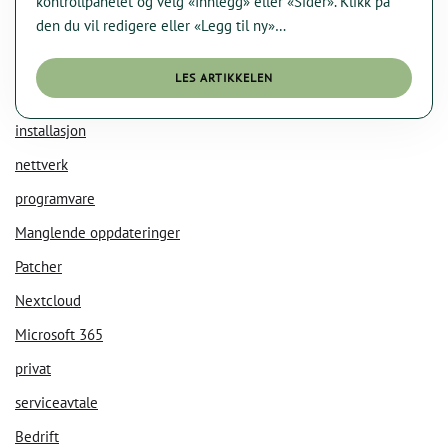
kontrollpanelet og velg «Innlegg» eller «Sider». Klikk på
den du vil redigere eller «Legg til ny»…
LES ARTIKKELEN
installasjon
nettverk
programvare
KI Chat
Data Nora
Manglende oppdateringer
Patcher
Nextcloud
Microsoft 365
privat
serviceavtale
Bedrift