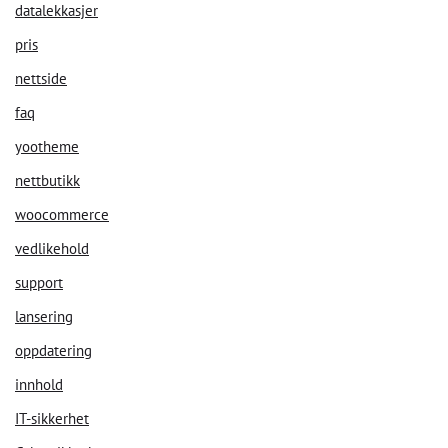
datalekkasjer
pris
nettside
faq
yootheme
nettbutikk
woocommerce
vedlikehold
support
lansering
oppdatering
innhold
IT-sikkerhet