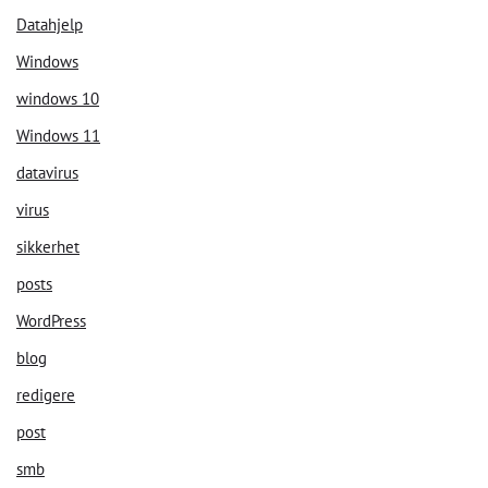
Datahjelp
Windows
windows 10
Windows 11
datavirus
virus
sikkerhet
posts
WordPress
blog
redigere
post
smb