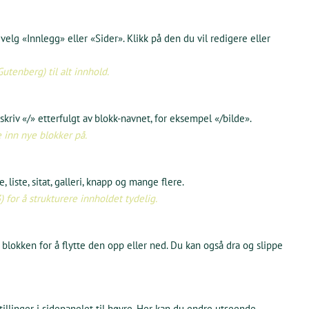
velg «Innlegg» eller «Sider». Klikk på den du vil redigere eller
utenberg) til alt innhold.
 skriv «/» etterfulgt av blokk-navnet, for eksempel «/bilde».
 inn nye blokker på.
e, liste, sitat, galleri, knapp og mange flere.
) for å strukturere innholdet tydelig.
 blokken for å flytte den opp eller ned. Du kan også dra og slippe
tillinger i sidepanelet til høyre. Her kan du endre utseende,