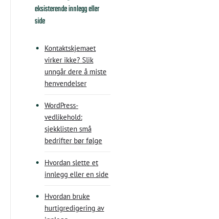
eksisterende innlegg eller
side
Kontaktskjemaet
virker ikke? Slik
unngår dere å miste
henvendelser
WordPress-
vedlikehold:
sjekklisten små
bedrifter bør følge
Hvordan slette et
innlegg eller en side
Hvordan bruke
hurtigredigering av