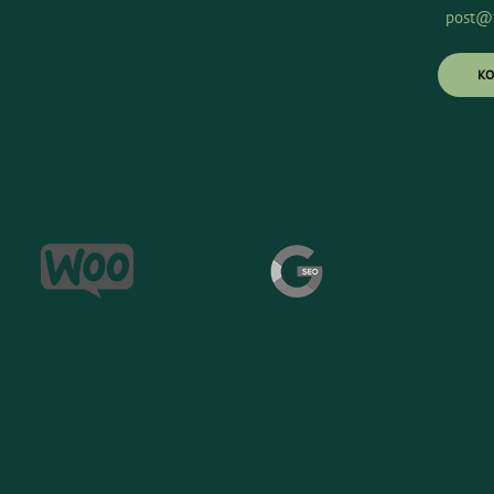
post@t
K