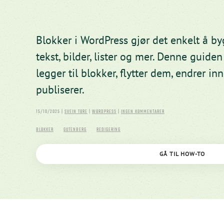
Blokker i WordPress gjør det enkelt å 
tekst, bilder, lister og mer. Denne guide
legger til blokker, flytter dem, endrer inn
publiserer.
TIL
15/10/2025
|
SVEIN TORE
|
WORDPRESS
|
INGEN KOMMENTARER
HVORDAN
BRUKE
BLOKKER
GUTENBERG
REDIGERING
BLOKKER
GÅ TIL HOW-TO