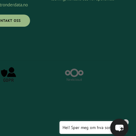
ronderdata.no
ONTAKT OSS
Velkommen til vår chat!
La oss starte. Oppgi din epost for å starte å
chatte med oss.
Email Address
Start Chat
×
Hei! Spør meg om hva som helst!