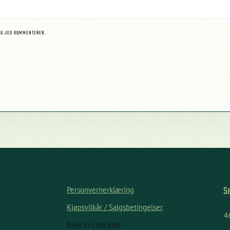
NG JEG KOMMENTERER.
S
Personvernerklæring
Kjøpsvilkår / Salgsbetingelser
4
Bruk av coockies