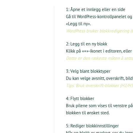
1: Åpne et innlegg eller en side
Gå til WordPress-kontrollpanelet og 
«Legg til ny».
WordPress bruker blokkredigering (G
2: Legg til en ny blokk
Klikk på «+»-ikonet i editoren, eller
Dette er den raskeste måten å sette
3: Velg blant blokktyper
Du kan velge avsnitt, overskrift, bild
Tips: Bruk overskrift-blokker (H2/H3
4: Flytt blokker
Bruk pilene som vises til venstre på
blokken til ønsket sted.
5: Rediger blokkinnstillinger
Når en blokk er markert, ser du inns