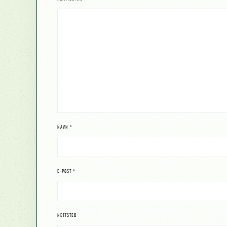
NAVN
*
E-POST
*
NETTSTED