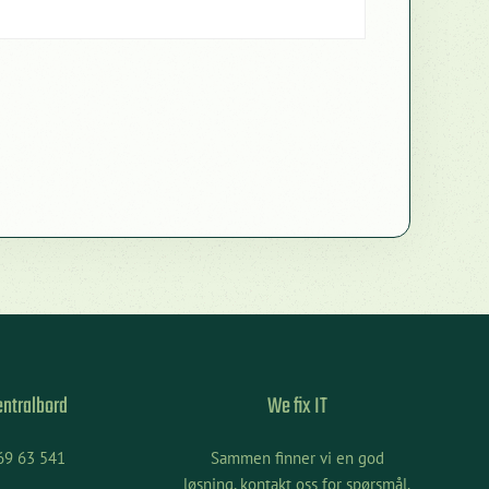
entralbord
We fix IT
KI Chat
Data Nora
69 63 541
Sammen finner vi en god
løsning, kontakt oss for spørsmål.