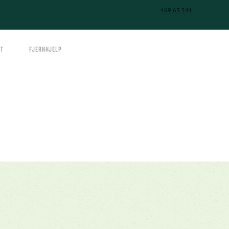
469 63 541
T
FJERNHJELP