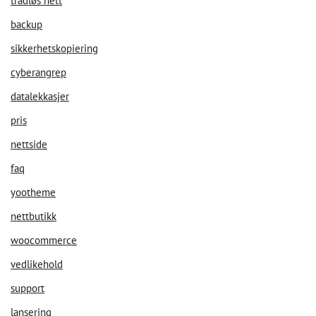
trådløs nett
backup
sikkerhetskopiering
cyberangrep
datalekkasjer
pris
nettside
faq
yootheme
nettbutikk
woocommerce
vedlikehold
support
lansering