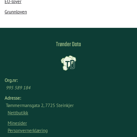
EU-lover
Grunnloven
Trønder Data
Org.nr:
995 589 184
Adresse:
Tømmermansgata 2, 7725 Steinkjer
Nettbutikk
Minesider
Personvernerklæring