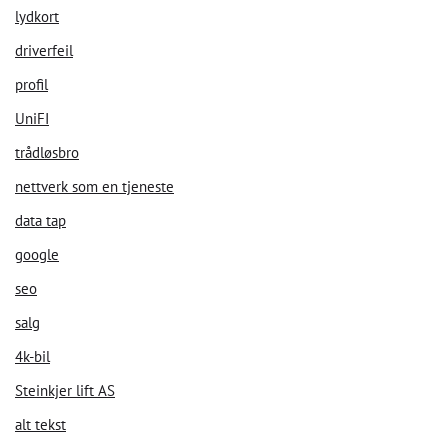
lydkort
driverfeil
profil
UniFI
trådløsbro
Velkommen til vår chat!
nettverk som en tjeneste
data tap
La oss starte. Oppgi din epost for å starte å chatte med oss.
google
seo
Email Address
salg
4k-bil
Start Chat
Steinkjer lift AS
alt tekst