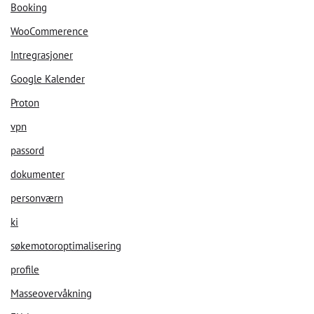
Booking
WooCommerence
Intregrasjoner
Google Kalender
Proton
vpn
passord
dokumenter
personværn
ki
søkemotoroptimalisering
profile
Masseovervåkning