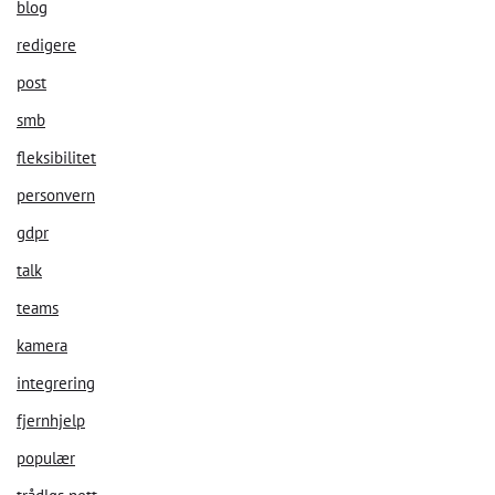
blog
redigere
post
smb
fleksibilitet
personvern
gdpr
talk
teams
kamera
integrering
fjernhjelp
populær