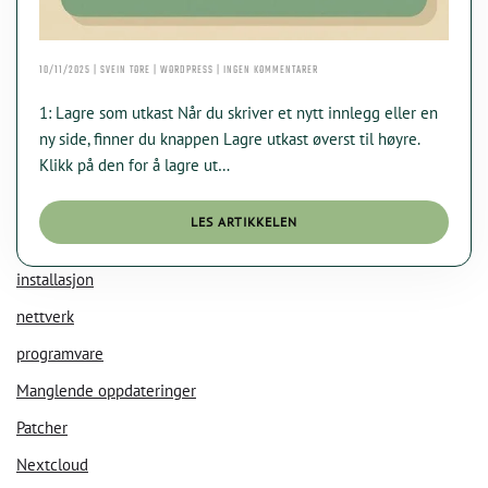
TIL
10/11/2025 | SVEIN TORE | WORDPRESS | INGEN KOMMENTARER
HVORDAN
BRUKE
1: Lagre som utkast Når du skriver et nytt innlegg eller en
UTKAST
OG
ny side, finner du knappen Lagre utkast øverst til høyre.
PLANLEGGE
Klikk på den for å lagre ut…
PUBLISERING
LES ARTIKKELEN
KI Chat
Data Nora
installasjon
nettverk
programvare
Manglende oppdateringer
Patcher
Nextcloud