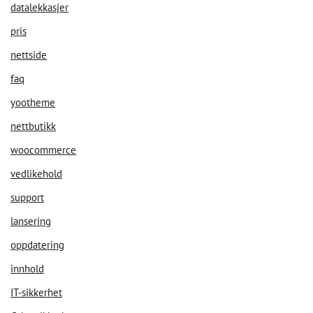
datalekkasjer
pris
nettside
faq
yootheme
nettbutikk
woocommerce
vedlikehold
support
lansering
oppdatering
innhold
IT-sikkerhet