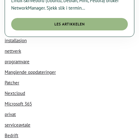
Linux‑skrivebord (Ubuntu, Debian, Mint, Fedora) bruker
NetworkManager. Sjekk slik i termin…
LES ARTIKKELEN
installasjon
nettverk
programvare
KI Chat
Data Nora
Manglende oppdateringer
Patcher
Nextcloud
Microsoft 365
privat
serviceavtale
Bedrift