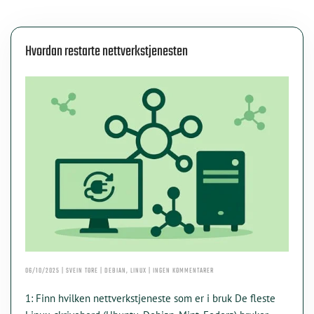
Hvordan restarte nettverkstjenesten
TIL
06/10/2025 | SVEIN TORE | DEBIAN, LINUX | INGEN KOMMENTARER
HVORDAN
RESTARTE
1: Finn hvilken nettverkstjeneste som er i bruk De fleste
NETTVERKSTJENESTEN