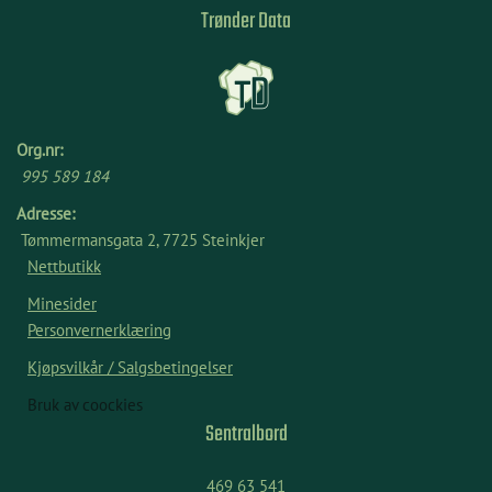
Trønder Data
Org.nr:
995 589 184
Adresse:
Tømmermansgata 2, 7725 Steinkjer
Nettbutikk
Minesider
Personvernerklæring
Kjøpsvilkår / Salgsbetingelser
Bruk av coockies
Sentralbord
469 63 541