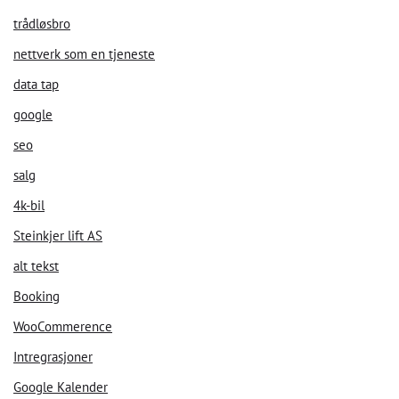
trådløsbro
nettverk som en tjeneste
data tap
Velkommen til vår chat!
google
La oss starte. Oppgi din epost for å starte å chatte med oss.
seo
salg
Email Address
4k-bil
Steinkjer lift AS
Start Chat
alt tekst
Booking
WooCommerence
Intregrasjoner
Google Kalender