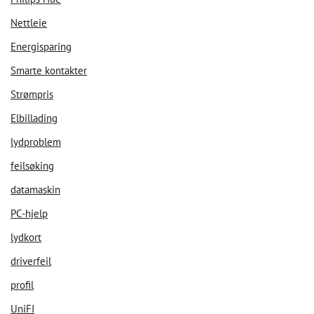
Nettleie
Energisparing
Smarte kontakter
Strømpris
Elbillading
lydproblem
feilsøking
datamaskin
PC-hjelp
lydkort
driverfeil
profil
UniFI