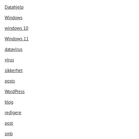
Datahjelp
Windows
windows 10
Windows 11
datavirus
virus
sikkerhet
posts
WordPress
blog
redigere
post
smb