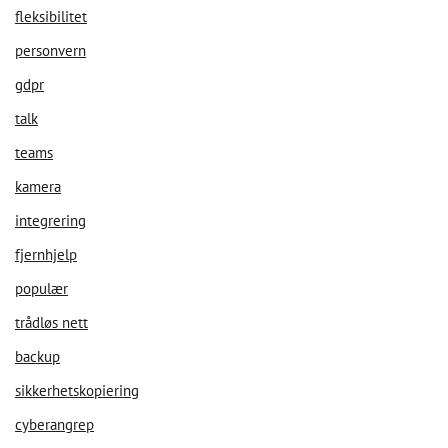
fleksibilitet
personvern
gdpr
talk
teams
kamera
integrering
fjernhjelp
populær
trådløs nett
backup
sikkerhetskopiering
cyberangrep