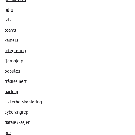
gdpr
talk
teams
kamera
integrering
fjernhjelp
populær
trådløs nett
backup
sikkerhetskopiering
cyberangrep
datalekkasjer
pris