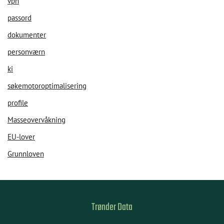
vpn
passord
dokumenter
personværn
ki
søkemotoroptimalisering
profile
Masseovervåkning
EU-lover
Grunnloven
Trønder Data