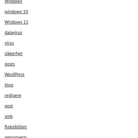
Windows
windows 10
Windows 11
datavirus
virus
sikkerhet
posts
WordPress
blog
redigere
post
smb
fleksibilitet
personvern