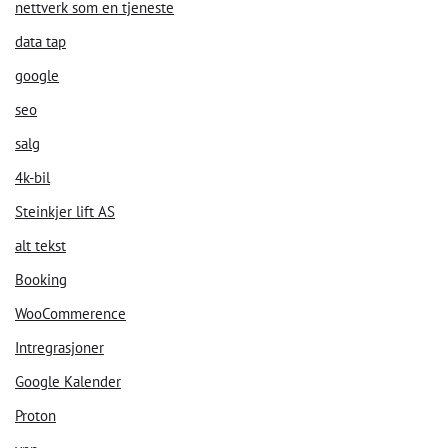
nettverk som en tjeneste
data tap
Velkommen til vår chat!
google
seo
La oss starte. Oppgi din epost for å starte å chatte med oss.
salg
4k-bil
Email Address
Steinkjer lift AS
alt tekst
Start Chat
Booking
WooCommerence
Intregrasjoner
Google Kalender
Proton