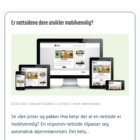
Er nettsidene dere utvikler mobilvennlig?
TIL
28/03/2025 | BENJAMIN BARTNES | NETTSIDE | INGEN KOMMENTARER
ER
NETTSIDENE
Se våre priser og pakker Hva betyr det at en nettside er
DERE
UTVIKLER
mobilvennlig? En responsiv nettside tilpasser seg
MOBILVENNLIG?
automatisk skjermstørrelsen. Det bety…