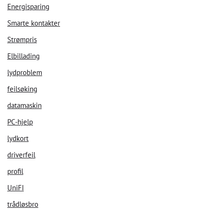
Energisparing
Smarte kontakter
Strømpris
Elbillading
lydproblem
feilsøking
datamaskin
PC-hjelp
lydkort
driverfeil
profil
UniFI
trådløsbro