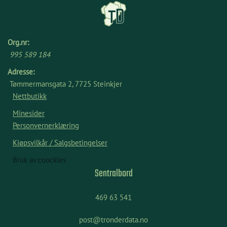
Org.nr:
995 589 184
Adresse:
Tømmermansgata 2, 7725 Steinkjer
Nettbutikk
Minesider
Personvernerklæring
Kjøpsvilkår / Salgsbetingelser
Bruk av coockies
Sentralbord
469 63 541
post@tronderdata.no