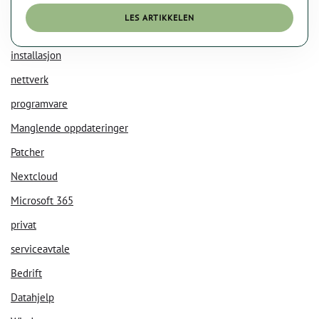
LES ARTIKKELEN
installasjon
nettverk
programvare
Manglende oppdateringer
KI Chat
Data Nora
Patcher
Nextcloud
Microsoft 365
privat
serviceavtale
Bedrift
Datahjelp