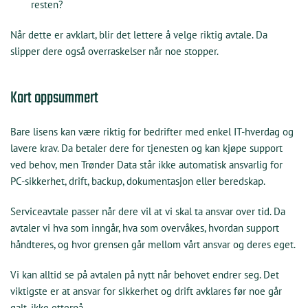
resten?
Når dette er avklart, blir det lettere å velge riktig avtale. Da
slipper dere også overraskelser når noe stopper.
Kort oppsummert
Bare lisens kan være riktig for bedrifter med enkel IT-hverdag og
lavere krav. Da betaler dere for tjenesten og kan kjøpe support
ved behov, men Trønder Data står ikke automatisk ansvarlig for
PC-sikkerhet, drift, backup, dokumentasjon eller beredskap.
Serviceavtale passer når dere vil at vi skal ta ansvar over tid. Da
avtaler vi hva som inngår, hva som overvåkes, hvordan support
håndteres, og hvor grensen går mellom vårt ansvar og deres eget.
Vi kan alltid se på avtalen på nytt når behovet endrer seg. Det
viktigste er at ansvar for sikkerhet og drift avklares før noe går
galt, ikke etterpå.