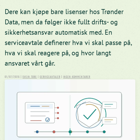
Dere kan kjøpe bare lisenser hos Trønder
Data, men da følger ikke fullt drifts- og
sikkerhetsansvar automatisk med. En
serviceavtale definerer hva vi skal passe på,
hva vi skal reagere på, og hvor langt
ansvaret vårt går.
TIL
01/07/2026
|
SVEIN TORE
|
SERVICEAVTALER
|
INGEN KOMMENTARER
SERVICEAVTALE
ELLER
BARE
LISENS:
HVA
TAR
TRØNDER
DATA
ANSVAR
FOR?