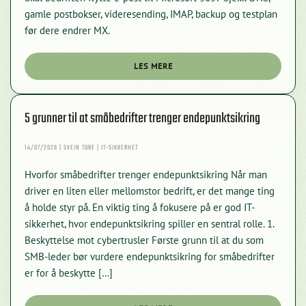
POST
TIL
gamle postbokser, videresending, IMAP, backup og testplan
MICROSOFT
før dere endrer MX.
365:
SJEKK
DETTE
FØR
LES MERE
MIGRERING
5 grunner til at småbedrifter trenger endepunktsikring
14/07/2026 | SVEIN TORE | IT-SIKKERHET
Hvorfor småbedrifter trenger endepunktsikring Når man
driver en liten eller mellomstor bedrift, er det mange ting
å holde styr på. En viktig ting å fokusere på er god IT-
Velkommen til vår chat!
sikkerhet, hvor endepunktsikring spiller en sentral rolle. 1.
Beskyttelse mot cybertrusler Første grunn til at du som
La oss starte. Oppgi din epost for å starte å chatte med oss.
SMB-leder bør vurdere endepunktsikring for småbedrifter
er for å beskytte […]
Email Address