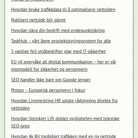
Hvordan bruke trafikkdata til å optimalisere nettsiden
Publisert nettside blir glemt
Hvordan sikre din bedrift med endepunktsikring
TaskHub – vårt åpne prosjektstyringssystem for alle
5 vanlige feil småbedrifter gjør med IT-sikkerhet
EU vil overvåke all digital kommunikasjon – her er vår
motmodell for sikkerhet og personvern
SEO handler ikke bare om Google lenger
Proton – Europeisk personvern i fokus
Hvordan Livsmestring HR solgte rådgivning direkte fra
nettsiden
Hvordan Steinkjer Lift doblet synligheten med tekniske
SEO-grep
Hvordan 4k Bil tredoblet trafikken med en ny nettside