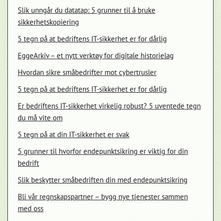
Slik unngår du datatap: 5 grunner til å bruke
sikkerhetskopiering
5 tegn på at bedriftens IT-sikkerhet er for dårlig
EggeArkiv – et nytt verktøy for digitale historielag
Hvordan sikre småbedrifter mot cybertrusler
5 tegn på at bedriftens IT-sikkerhet er for dårlig
Er bedriftens IT-sikkerhet virkelig robust? 5 uventede tegn
du må vite om
5 tegn på at din IT-sikkerhet er svak
5 grunner til hvorfor endepunktsikring er viktig for din
bedrift
Slik beskytter småbedriften din med endepunktsikring
Bli vår regnskapspartner – bygg nye tjenester sammen
med oss