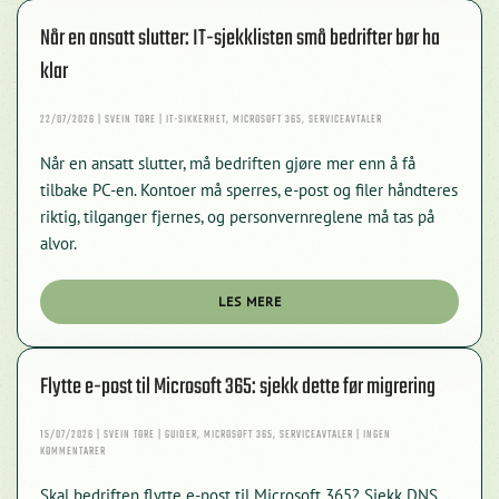
Når en ansatt slutter: IT-sjekklisten små bedrifter bør ha
klar
22/07/2026 | SVEIN TORE | IT-SIKKERHET, MICROSOFT 365, SERVICEAVTALER
Når en ansatt slutter, må bedriften gjøre mer enn å få
tilbake PC-en. Kontoer må sperres, e-post og filer håndteres
riktig, tilganger fjernes, og personvernreglene må tas på
alvor.
LES MERE
Flytte e-post til Microsoft 365: sjekk dette før migrering
15/07/2026 | SVEIN TORE | GUIDER, MICROSOFT 365, SERVICEAVTALER | INGEN
TIL
KOMMENTARER
FLYTTE
E-
Skal bedriften flytte e-post til Microsoft 365? Sjekk DNS,