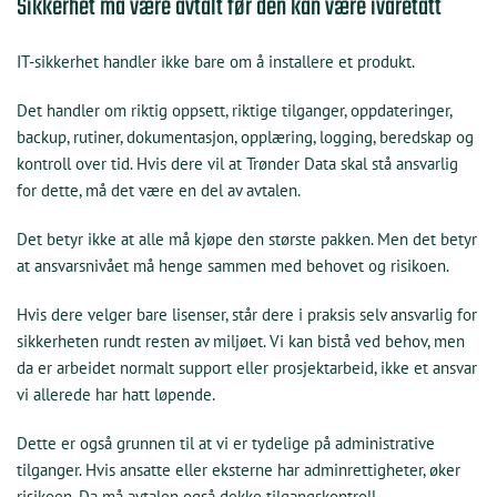
Sikkerhet må være avtalt før den kan være ivaretatt
IT-sikkerhet handler ikke bare om å installere et produkt.
Det handler om riktig oppsett, riktige tilganger, oppdateringer,
backup, rutiner, dokumentasjon, opplæring, logging, beredskap og
kontroll over tid. Hvis dere vil at Trønder Data skal stå ansvarlig
for dette, må det være en del av avtalen.
Det betyr ikke at alle må kjøpe den største pakken. Men det betyr
at ansvarsnivået må henge sammen med behovet og risikoen.
Hvis dere velger bare lisenser, står dere i praksis selv ansvarlig for
sikkerheten rundt resten av miljøet. Vi kan bistå ved behov, men
da er arbeidet normalt support eller prosjektarbeid, ikke et ansvar
vi allerede har hatt løpende.
Dette er også grunnen til at vi er tydelige på administrative
tilganger. Hvis ansatte eller eksterne har adminrettigheter, øker
risikoen. Da må avtalen også dekke tilgangskontroll,