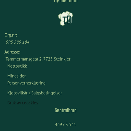
Trønder Data
Org.nr:
995 589 184
Adresse:
Tømmermansgata 2, 7725 Steinkjer
Nettbutikk
Minesider
Personvernerklæring
Kjøpsvilkår / Salgsbetingelser
Bruk av coockies
Sentralbord
469 63 541