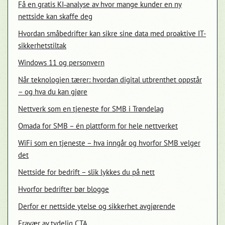
Få en gratis KI‑analyse av hvor mange kunder en ny
nettside kan skaffe deg
Hvordan småbedrifter kan sikre sine data med proaktive IT-
sikkerhetstiltak
Windows 11 og personvern
Når teknologien tærer: hvordan digital utbrenthet oppstår
– og hva du kan gjøre
Nettverk som en tjeneste for SMB i Trøndelag
Omada for SMB – én plattform for hele nettverket
WiFi som en tjeneste – hva inngår og hvorfor SMB velger
det
Nettside for bedrift – slik lykkes du på nett
Hvorfor bedrifter bør blogge
Derfor er nettside ytelse og sikkerhet avgjørende
Fravær av tydelig CTA