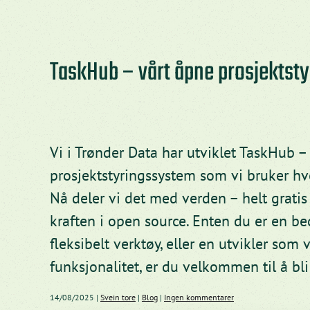
TaskHub – vårt åpne prosjektsty
Vi i Trønder Data har utviklet TaskHub –
prosjektstyringssystem som vi bruker hve
Nå deler vi det med verden – helt gratis 
kraften i open source. Enten du er en be
fleksibelt verktøy, eller en utvikler som 
funksjonalitet, er du velkommen til å bl
til
14/08/2025
|
Svein tore
|
Blog
|
Ingen kommentarer
TaskHub