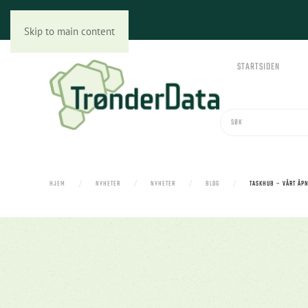
Skip to main content
STARTSIDEN
HJEM
NYHETER
NYHETER
BLOG
TASKHUB – VÅRT ÅP