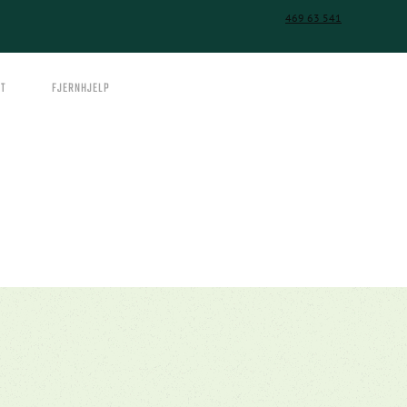
469 63 541
T
FJERNHJELP