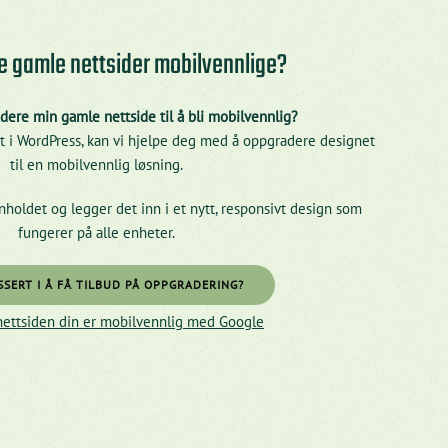
re gamle nettsider mobilvennlige?
ere min gamle nettside til å bli mobilvennlig?
get i WordPress, kan vi hjelpe deg med å oppgradere designet
til en mobilvennlig løsning.
nholdet og legger det inn i et nytt, responsivt design som
fungerer på alle enheter.
SSERT I Å FÅ TILBUD PÅ OPPGRADERING?
nettsiden din er mobilvennlig med Google