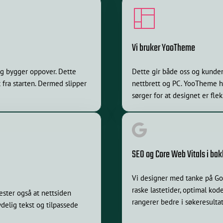
Vi bruker YooTheme
og bygger oppover. Dette
Dette gir både oss og kunden
t fra starten. Dermed slipper
nettbrett og PC. YooTheme 
sørger for at designet er flek
SEO og Core Web Vitals i ba
Vi designer med tanke på Goo
raske lastetider, optimal kod
tester også at nettsiden
rangerer bedre i søkeresulta
delig tekst og tilpassede