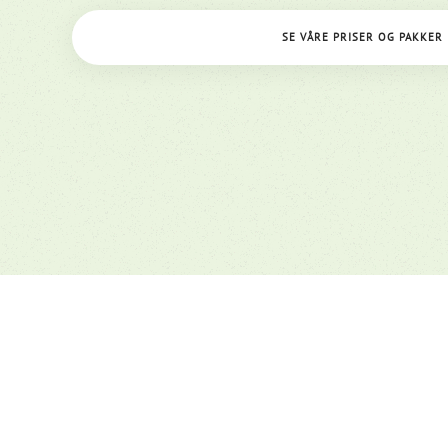
–
vårt
SE VÅRE PRISER OG PAKKER
åpne
prosjektstyringssyste
for
alle