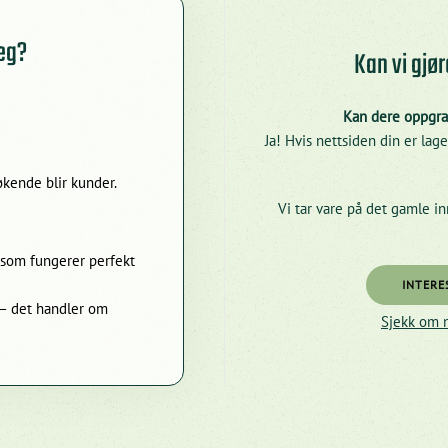
deg?
Kan vi gjø
Kan dere oppgrad
Ja! Hvis nettsiden din er la
økende blir kunder.
Vi tar vare på det gamle in
e som fungerer perfekt
INTERE
 – det handler om
Sjekk om 