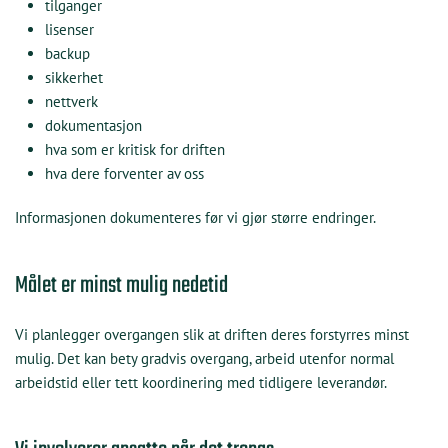
tilganger
lisenser
backup
sikkerhet
nettverk
dokumentasjon
hva som er kritisk for driften
hva dere forventer av oss
Informasjonen dokumenteres før vi gjør større endringer.
Målet er minst mulig nedetid
KI Chat
Data Nora
Vi planlegger overgangen slik at driften deres forstyrres minst
mulig. Det kan bety gradvis overgang, arbeid utenfor normal
arbeidstid eller tett koordinering med tidligere leverandør.