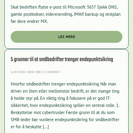
E-
Skal bedriften flytte e-post til Microsoft 365? Sjekk DNS,
POST
TIL
gamle postbokser, videresending, IMAP, backup og testplan
MICROSOFT
før dere endrer MX.
365:
SJEKK
DETTE
FØR
LES MERE
MIGRERING
5 grunner til at småbedrifter trenger endepunktsikring
14/07/2026 | SVEIN TORE | IT-SIKKERHET
Hvorfor småbedrifter trenger endepunktsikring Når man
driver en liten eller mellomstor bedrift, er det mange ting
å holde styr på. En viktig ting å fokusere på er god IT-
sikkerhet, hvor endepunktsikring spiller en sentral rolle. 1.
Beskyttelse mot cybertrusler Første grunn til at du som
SMB-leder bør vurdere endepunktsikring for småbedrifter
er for å beskytte […]