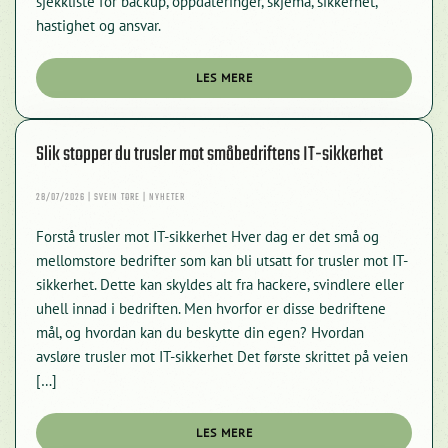
sjekkliste for backup, oppdateringer, skjema, sikkerhet,
hastighet og ansvar.
LES MERE
Slik stopper du trusler mot småbedriftens IT-sikkerhet
28/07/2026 | SVEIN TORE | NYHETER
Forstå trusler mot IT-sikkerhet Hver dag er det små og
mellomstore bedrifter som kan bli utsatt for trusler mot IT-
sikkerhet. Dette kan skyldes alt fra hackere, svindlere eller
uhell innad i bedriften. Men hvorfor er disse bedriftene
mål, og hvordan kan du beskytte din egen? Hvordan
avsløre trusler mot IT-sikkerhet Det første skrittet på veien
[…]
LES MERE