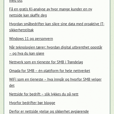
med oss
Få en gratis KI‑analyse av hvor mange kunder en ny
nettside kan skaffe deg
Hvordan småbedrifter kan sikre sine data med proaktive IT-
sikkerhetstiltak
Windows 11 og personvern
Når teknologien tærer: hvordan digital utbrenthet oppstår
Velkommen til vår chat!
– og hva du kan gjøre
Nettverk som en tjeneste for SMB i Trøndelag
La oss starte. Oppgi din epost for å starte å chatte med oss.
Omada for SMB – én plattform for hele nettverket
Email Address
WiFi som en tjeneste – hva inngår og hvorfor SMB velger
det
Nettside for bedrift – slik lykkes du på nett
Start Chat
Hvorfor bedrifter bør blogge
Derfor er nettside ytelse og sikkerhet avgjørende