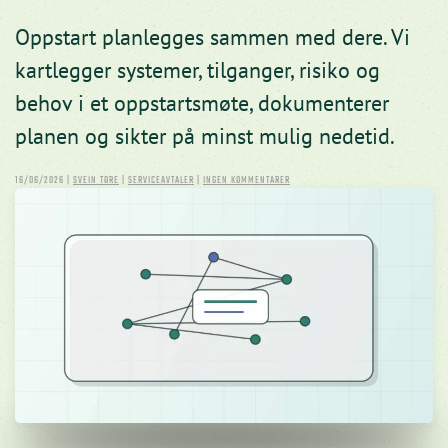
Oppstart planlegges sammen med dere. Vi
kartlegger systemer, tilganger, risiko og
behov i et oppstartsmøte, dokumenterer
planen og sikter på minst mulig nedetid.
TIL
16/06/2026
|
SVEIN TORE
|
SERVICEAVTALER
|
INGEN KOMMENTARER
HVORDAN
FOREGÅR
OPPSTART
NÅR
VI
BYTTER
IT-
LEVERANDØR?