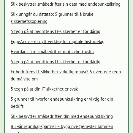
Slik beskytter småbedrifter sin data med endepunktsikring
Slik unngår du datatap: 5 grunner til å bruke
sikkerhetskopiering
5 tegn på at bedriftens IT-sikkerhet er for dårlig
EggeArkiv – et nytt verktøy for digitale historielag
Hvordan sikre småbedrifter mot cybertrusler
5 tegn på at bedriftens IT-sikkerhet er for dårlig
Er bedriftens IT-sikkerhet virkelig robust? 5 uventede tegn
du må vite om
5 tegn på at din IT-sikkerhet er svak
5 grunner til hvorfor endepunktsikring er viktig for din
bedrift
Slik beskytter småbedriften din med endepunktsikring
Bli vår regnskapspartner – bygg nye tjenester sammen