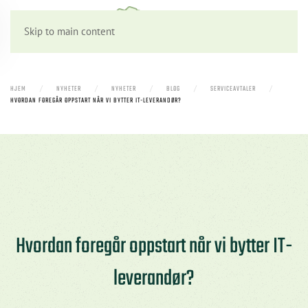
Skip to main content
HJEM
NYHETER
NYHETER
BLOG
SERVICEAVTALER
HVORDAN FOREGÅR OPPSTART NÅR VI BYTTER IT-LEVERANDØR?
Hvordan foregår oppstart når vi bytter IT-
leverandør?