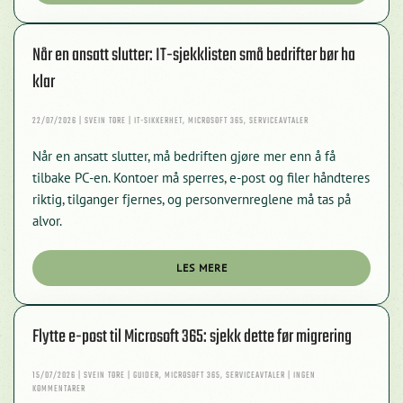
Når en ansatt slutter: IT-sjekklisten små bedrifter bør ha
klar
22/07/2026 | SVEIN TORE | IT-SIKKERHET, MICROSOFT 365, SERVICEAVTALER
Når en ansatt slutter, må bedriften gjøre mer enn å få
tilbake PC-en. Kontoer må sperres, e-post og filer håndteres
riktig, tilganger fjernes, og personvernreglene må tas på
alvor.
LES MERE
Flytte e-post til Microsoft 365: sjekk dette før migrering
15/07/2026 | SVEIN TORE | GUIDER, MICROSOFT 365, SERVICEAVTALER | INGEN
TIL
KOMMENTARER
FLYTTE