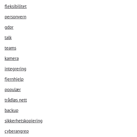
fleksibilitet
personvern
gdpr
talk
teams
kamera
integrering
fjernhjelp
populær
trådløs nett
backup
sikkerhetskopiering
cyberangrep