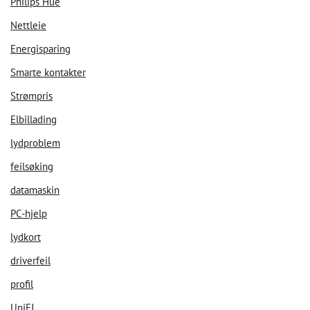
Philips Hue
Nettleie
Energisparing
Smarte kontakter
Strømpris
Elbillading
lydproblem
feilsøking
datamaskin
PC-hjelp
lydkort
driverfeil
profil
Velkommen til vår chat!
UniFI