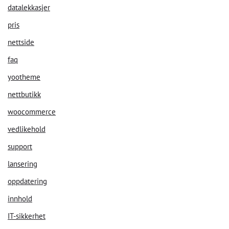
datalekkasjer
pris
nettside
faq
yootheme
nettbutikk
woocommerce
vedlikehold
support
lansering
oppdatering
innhold
IT-sikkerhet