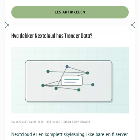
ALTERNATIV
LES ARTIKKELEN
Hva dekker Nextcloud hos Trønder Data?
KI Chat
Data Nora
TIL
16/06/2026 | SVEIN TORE | NEXTCLOUD | INGEN KOMMENTARER
HVA
DEKKER
Nextcloud er en komplett skyløsning, ikke bare en filserver
NEXTCLOUD