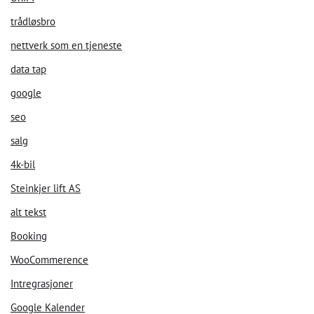
La oss starte. Oppgi din epost for å starte å chatte med oss.
trådløsbro
nettverk som en tjeneste
Email Address
data tap
google
Start Chat
seo
salg
4k-bil
Steinkjer lift AS
alt tekst
Booking
WooCommerence
Intregrasjoner
Google Kalender