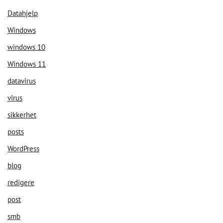
Datahjelp
Windows
windows 10
Windows 11
datavirus
virus
sikkerhet
posts
WordPress
blog
redigere
post
smb