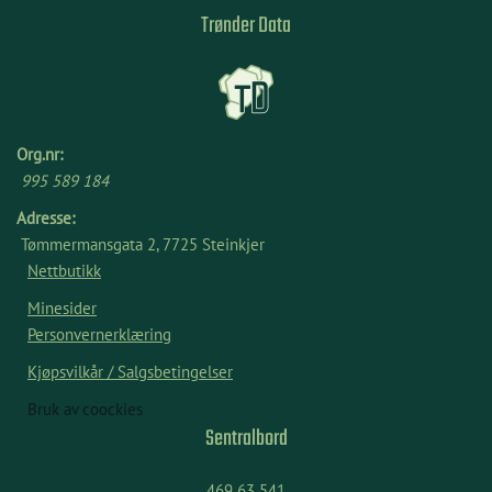
Trønder Data
Org.nr:
995 589 184
Adresse:
Tømmermansgata 2, 7725 Steinkjer
Nettbutikk
Minesider
Personvernerklæring
Kjøpsvilkår / Salgsbetingelser
Bruk av coockies
Sentralbord
469 63 541