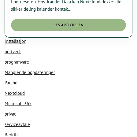
HOS
i nettleseren. Hos Trønder Data kan Nextcloud dekke: filer
TRØNDER
sikker deling kalender kontak…
DATA?
LES ARTIKKELEN
installasjon
nettverk
programvare
Manglende oppdateringer
Patcher
Nextcloud
Microsoft 365
privat
serviceavtale
Bedrift