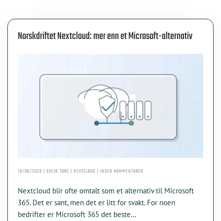
Norskdriftet Nextcloud: mer enn et Microsoft-alternativ
TIL
19/06/2026 | SVEIN TORE | NEXTCLOUD | INGEN KOMMENTARER
NORSKDRIFTET
NEXTCLOUD:
Nextcloud blir ofte omtalt som et alternativ til Microsoft
MER
ENN
365. Det er sant, men det er litt for svakt. For noen
ET
bedrifter er Microsoft 365 det beste…
MICROSOFT-